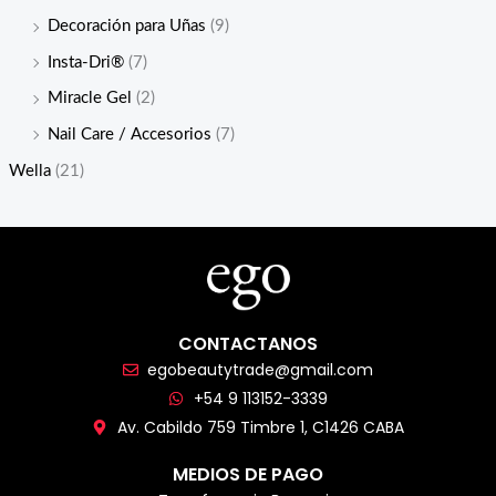
Decoración para Uñas
(9)
Insta-Dri®
(7)
Miracle Gel
(2)
Nail Care / Accesorios
(7)
Wella
(21)
CONTACTANOS
egobeautytrade@gmail.com
+54 9 113152-3339
Av. Cabildo 759 Timbre 1, C1426 CABA
MEDIOS DE PAGO