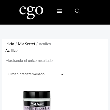
Ir
al
contenido
SALLY HANSEN
MIA SECRET
Inicio
/
Mia Secret
/ Acrílico
Acrílico
Mostrando el único resultado