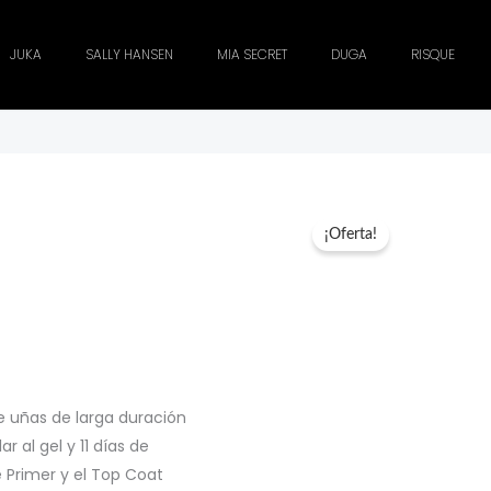
JUKA
SALLY HANSEN
MIA SECRET
DUGA
RISQUE
¡Oferta!
,00.
de uñas de larga duración
r al gel y 11 días de
ne Primer y el Top Coat