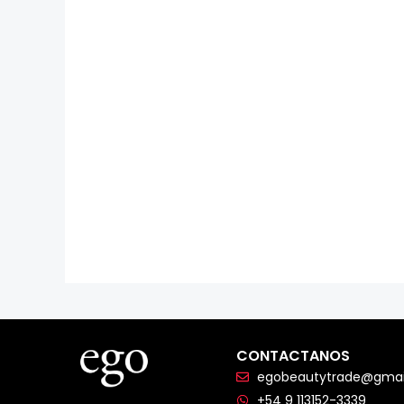
CONTACTANOS
egobeautytrade@gmai
+54 9 113152-3339