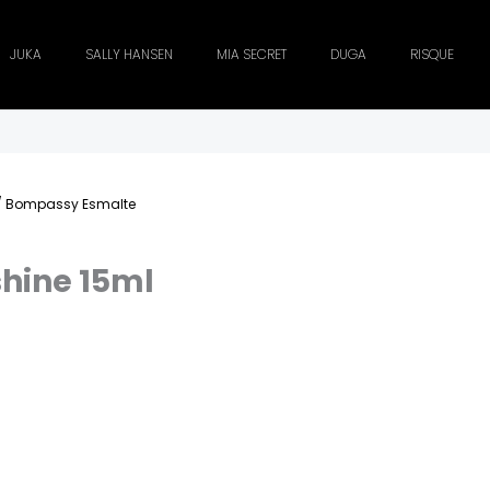
JUKA
SALLY HANSEN
MIA SECRET
DUGA
RISQUE
/ Bompassy Esmalte
hine 15ml