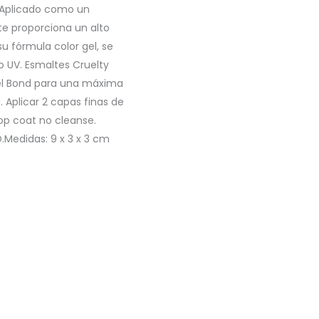
Aplicado como un
te proporciona un alto
su fórmula color gel, se
 UV. Esmaltes Cruelty
r el Bond para una máxima
. Aplicar 2 capas finas de
top coat no cleanse.
.Medidas: 9 x 3 x 3 cm