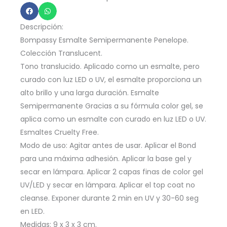
15ml
Penelope
Descripción:
-
Bompassy Esmalte Semipermanente Penelope.
B5144
Colección Translucent.
Tono translucido. Aplicado como un esmalte, pero
cantidad
curado con luz LED o UV, el esmalte proporciona un
alto brillo y una larga duración. Esmalte
Semipermanente Gracias a su fórmula color gel, se
aplica como un esmalte con curado en luz LED o UV.
Esmaltes Cruelty Free.
Modo de uso: Agitar antes de usar. Aplicar el Bond
para una máxima adhesión. Aplicar la base gel y
secar en lámpara. Aplicar 2 capas finas de color gel
UV/LED y secar en lámpara. Aplicar el top coat no
cleanse. Exponer durante 2 min en UV y 30-60 seg
en LED.
Medidas: 9 x 3 x 3 cm.