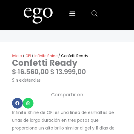
Ir
al
contenido
SALLY HANSEN
MIA SECRET
Inicio
/
OPI
/
Infinite Shine
/ Confetti Ready
Confetti Ready
El
El
$
16.560,00
$
13.999,00
precio
precio
Sin existencias
original
actual
Compartir en
era:
es:
$ 16.560,00.
$ 13.999,00.
Infinite Shine de OPI es una línea de esmaltes de
uñas de larga duración en tres pasos que
proporciona un alto brillo similar al gel y 11 días de