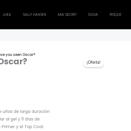
JUKA
SALLY HANSEN
MIA SECRET
DUGA
RISQUE
ve you seen Oscar?
Oscar?
¡Oferta!
,00.
de uñas de larga duración
r al gel y 11 días de
ne Primer y el Top Coat