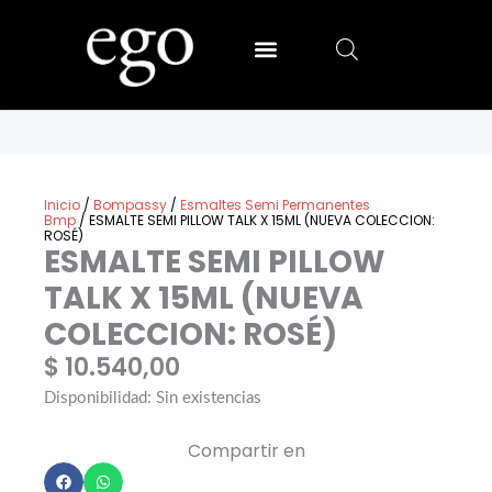
Ir
al
contenido
SALLY HANSEN
MIA SECRET
Inicio
/
Bompassy
/
Esmaltes Semi Permanentes
Bmp
/ ESMALTE SEMI PILLOW TALK X 15ML (NUEVA COLECCION:
ROSÉ)
ESMALTE SEMI PILLOW
TALK X 15ML (NUEVA
COLECCION: ROSÉ)
$
10.540,00
Disponibilidad:
Sin existencias
Compartir en