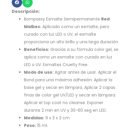
15ml
Bompassy
Descripción:
-
Bompassy Esmalte Semipermanente
Red
B5037
Malbec
. Aplicado como un esmalte, pero
curado con luz LED o UV, el esmalte
cantidad
proporciona un alto brillo y una larga duración.
Beneficios:
Gracias a su fórmula color gel, se
aplica como un esmalte con curado en luz
LED o UV. Esmaltes Cruelty Free.
Modo de uso:
Agitar antes de usar. Aplicar el
Bond para una máxima adhesión. Aplicar la
base gel y secar en lámpara. Aplicar 2 capas
finas de color gel UV/LED y secar en lámpara.
Aplicar el top coat no cleanse. Exponer
durante 2 min en UV y 30-60 seg en LED.
Medidas:
9 x 3 x 3 cm
Peso:
15 ml.