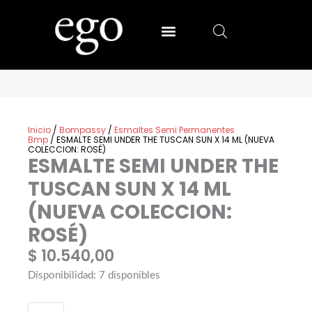
Ir
al
contenido
SALLY HANSEN
MIA SECRET
Inicio
/
Bompassy
/
Esmaltes Semi Permanentes
Bmp
/ ESMALTE SEMI UNDER THE TUSCAN SUN X 14 ML (NUEVA
COLECCION: ROSÉ)
ESMALTE SEMI UNDER THE
TUSCAN SUN X 14 ML
(NUEVA COLECCION:
ROSÉ)
$
10.540,00
ESMALTE
Disponibilidad:
7 disponibles
SEMI