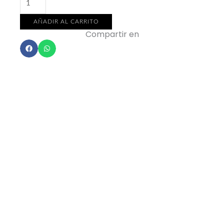
UNDER
THE
AÑADIR AL CARRITO
TUSCAN
Compartir en
SUN
X
14
ML
(NUEVA
COLECCION:
ROSÉ)
cantidad