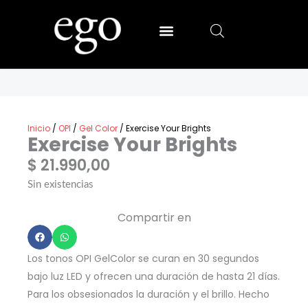
Ir
al
contenido
SALLY HANSEN
MIA SECRET
Inicio
/
OPI
/
Gel Color
/ Exercise Your Brights
Exercise Your Brights
$
21.990,00
Sin existencias
Compartir en
Los tonos OPI GelColor se curan en 30 segundos
bajo luz LED y ofrecen una duración de hasta 21 días.
Para los obsesionados la duración y el brillo. Hecho