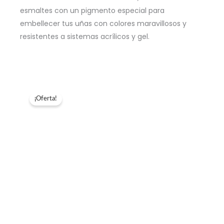
-
esmaltes con un pigmento especial para
Color:
embellecer tus uñas con colores maravillosos y
Vanilla
resistentes a sistemas acrílicos y gel.
cantidad
¡Oferta!