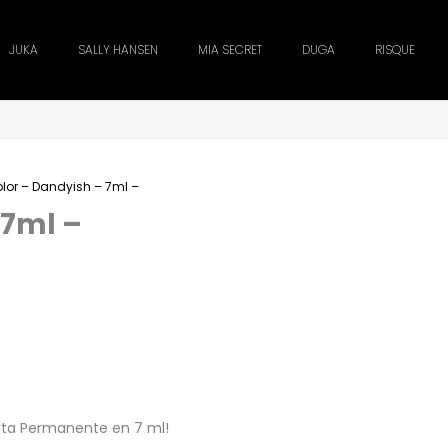
JUKA
SALLY HANSEN
MIA SECRET
DUGA
RISQUE
olor – Dandyish – 7ml –
 7ml –
rta Permanente en 7 ml!