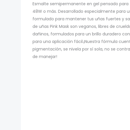
Esmalte semipermanente en gel pensado para 
–
48W o más. Desarrollado especialmente para us
Col.
formulado para mantener tus uñas fuertes y sa
SWEET
de uñas Pink Mask son veganos, libres de crueld
-
dañinos, formulados para un brillo duradero co
GELCOL-
para una aplicación fácil.¡Nuestra fórmula cue
179
pigmentación, se nivela por sí sola, no se contra
cantidad
de manejar!