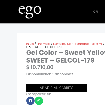
Ir
al
OPI
contenido
Inicio
/
Pink Mask
/
Esmaltes Semi Permantentes 15 ML
/
Col. SWEET – GELCOL-179
Gel Color – Sweet Yello
SWEET – GELCOL-179
$
10.710,00
Gel
Disponibilidad:
1 disponibles
Color
–
AÑADIR AL CARRITO
Compartir en
Sweet
Yellow