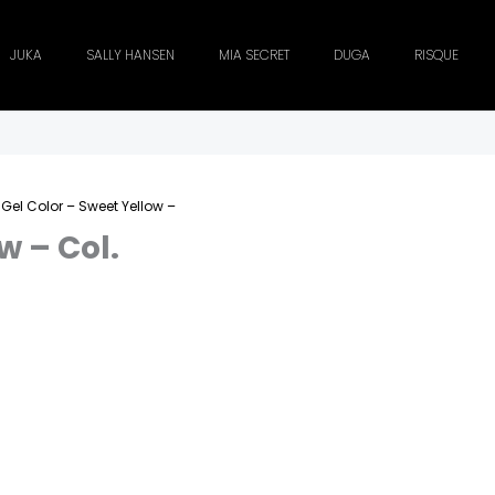
JUKA
SALLY HANSEN
MIA SECRET
DUGA
RISQUE
 Gel Color – Sweet Yellow –
w – Col.