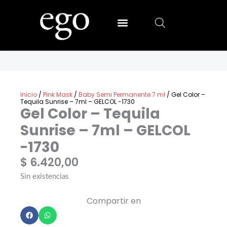
Ir
al
contenido
SALLY HANSEN
MIA SECRET
Inicio
/
Pink Mask
/
Baby Semi Permanente 7 ml
/ Gel Color –
Tequila Sunrise – 7ml – GELCOL -1730
Gel Color – Tequila
Sunrise – 7ml – GELCOL
-1730
$
6.420,00
Sin existencias
Compartir en