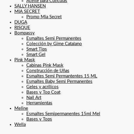
Aceite para Cutículas
SALLY HANSEN
MIA SECRET
Promo Mia Secret
DUGA
RISQUE
Bompassy
Esmaltes Semi Permanentes
Colección by Gime Catalano
Smart Tips
Smart Gel
Pink Mask
Cabinas Pink Mask
Construcción de Uñas
Esmaltes Semi Permantentes 15 ML
Esmaltes Baby Semi Permanentes
Geles y acrílicos
Bases y Top Coat
Nail Art
Herramientas
Meline
Esmaltes Semipermanentes 15ml Mel
Bases y Tops
Wella