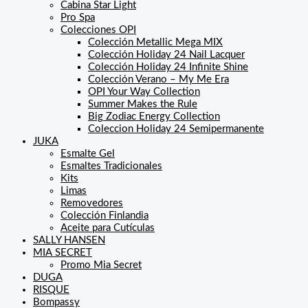
Cabina Star Light
Pro Spa
Colecciones OPI
Colección Metallic Mega MIX
Colección Holiday 24 Nail Lacquer
Colección Holiday 24 Infinite Shine
Colección Verano – My Me Era
OPI Your Way Collection
Summer Makes the Rule
Big Zodiac Energy Collection
Coleccion Holiday 24 Semipermanente
JUKA
Esmalte Gel
Esmaltes Tradicionales
Kits
Limas
Removedores
Colección Finlandia
Aceite para Cutículas
SALLY HANSEN
MIA SECRET
Promo Mia Secret
DUGA
RISQUE
Bompassy