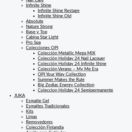
Nail Care
Infinite Shine
Infinite Shine Restage
Infinite Shine Old
Absolute
Nature Strong
Base y Top
Cabina Star Light
Pro Spa
Colecciones OPI
Colección Metallic Mega MIX
Colección Holiday 24 Nail Lacquer
Colección Holiday 24 Infinite Shine
Colección Verano – My Me Era
OPI Your Way Collection
Summer Makes the Rule
Big Zodiac Energy Collection
Coleccion Holiday 24 Semipermanente
JUKA
Esmalte Gel
Esmaltes Tradicionales
Kits
Limas
Removedores
Colección Finlandia