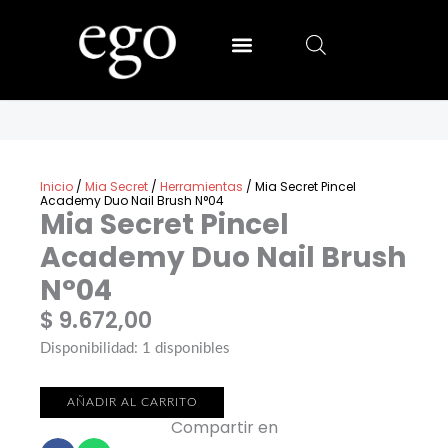
Ir
al
contenido
SALLY HANSEN
MIA SECRET
Inicio
/
Mia Secret
/
Herramientas
/ Mia Secret Pincel
Academy Duo Nail Brush N°04
Mia Secret Pincel
Academy Duo Nail Brush
N°04
$
9.672,00
Mia
Disponibilidad:
1 disponibles
Secret
Pincel
AÑADIR AL CARRITO
Compartir en
Academy