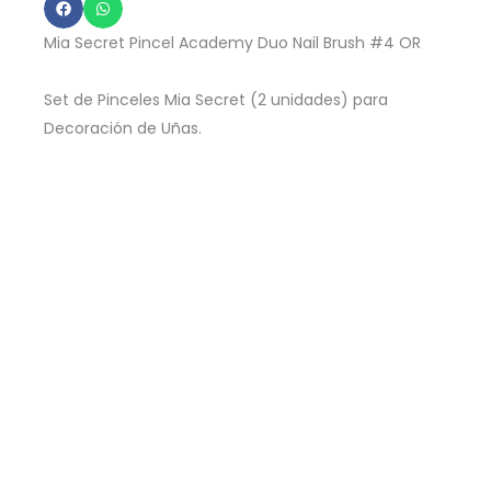
Duo
Nail
Mia Secret Pincel Academy Duo Nail Brush #4 OR
Brush
N°04
Set de Pinceles Mia Secret (2 unidades) para
Decoración de Uñas.
cantidad