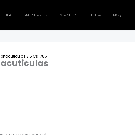
JUKA
SALLY HANSEN
MIA SECRET
DUGA
RISQUE
 Cortacuticulas 3.5 Cs-785
tacuticulas
ienta esencial para el