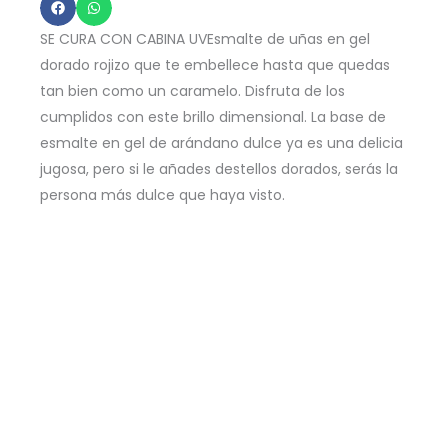
-
Butter
SE CURA CON CABINA UVEsmalte de uñas en gel
Me
dorado rojizo que te embellece hasta que quedas
Up
tan bien como un caramelo. Disfruta de los
cumplidos con este brillo dimensional. La base de
Toffee
esmalte en gel de arándano dulce ya es una delicia
15ml
jugosa, pero si le añades destellos dorados, serás la
Dorado
persona más dulce que haya visto.
Rojizo
Brilloso
cantidad