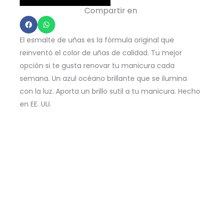
-
Compartir en
Do
You
El esmalte de uñas es la fórmula original que
Sea
reinventó el color de uñas de calidad. Tu mejor
What
opción si te gusta renovar tu manicura cada
I
semana. Un azul océano brillante que se ilumina
Sea?
con la luz. Aporta un brillo sutil a tu manicura. Hecho
15ml
en EE. UU.
cantidad