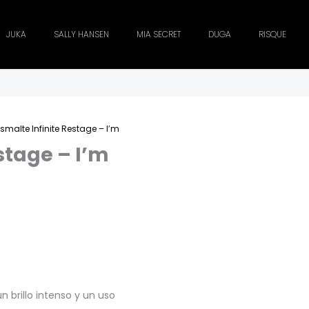
JUKA
SALLY HANSEN
MIA SECRET
DUGA
RISQUE
Esmalte Infinite Restage – I’m
stage – I’m
 brillo intenso y un uso