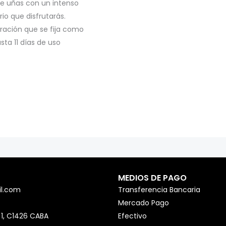
 de uñas con un intenso
io que disfrutarás.
ración que se fija como
ta 11 días de uso
MEDIOS DE PAGO
l.com
Transferencia Bancaria
Mercado Pago
 1, C1426 CABA
Efectivo