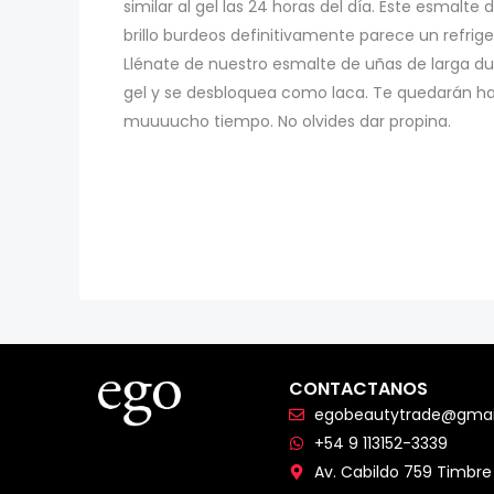
similar al gel las 24 horas del día. Este esmalte
brillo burdeos definitivamente parece un refriger
Llénate de nuestro esmalte de uñas de larga du
gel y se desbloquea como laca. Te quedarán has
muuuucho tiempo. No olvides dar propina.
CONTACTANOS
egobeautytrade@gmai
+54 9 113152-3339
Av. Cabildo 759 Timbre