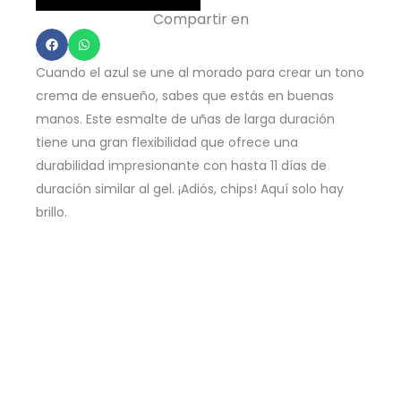
Restage
Compartir en
-
Strongevity
Cuando el azul se une al morado para crear un tono
15ml
crema de ensueño, sabes que estás en buenas
cantidad
manos. Este esmalte de uñas de larga duración
tiene una gran flexibilidad que ofrece una
durabilidad impresionante con hasta 11 días de
duración similar al gel. ¡Adiós, chips! Aquí solo hay
brillo.