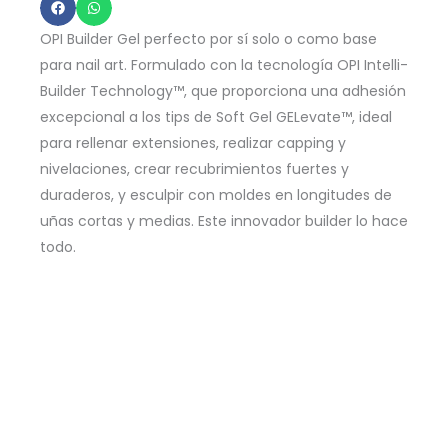
De
Construccion
OPI Builder Gel perfecto por sí solo o como base
4
para nail art. Formulado con la tecnología OPI Intelli-
In
Builder Technology™, que proporciona una adhesión
excepcional a los tips de Soft Gel GELevate™, ideal
1
para rellenar extensiones, realizar capping y
15ml
nivelaciones, crear recubrimientos fuertes y
-
duraderos, y esculpir con moldes en longitudes de
OPI
uñas cortas y medias. Este innovador builder lo hace
M
todo.
Flawless
cantidad