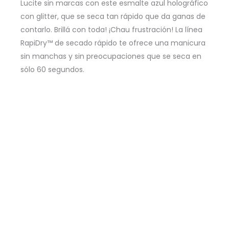
All
Lucite sin marcas con este esmalte azul holográfico
Dry
con glitter, que se seca tan rápido que da ganas de
N'
contarlo. Brillá con toda! ¡Chau frustración! La línea
RapiDry™ de secado rápido te ofrece una manicura
Mighty
sin manchas y sin preocupaciones que se seca en
-
sólo 60 segundos.
9ml
cantidad