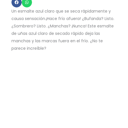
-
Baby
Un esmalte azul claro que se seca rápidamente y
Blue
causa sensación.¡Hace frío afuera! ¿Bufanda? Listo.
Me
¿Sombrero? Listo. ¿Manchas? ¡Nunca! Este esmalte
de uñas azul claro de secado rápido deja las
Away
manchas y las marcas fuera en el frío. ¿No te
9ml
parece increíble?
-
Azul
Claro
cantidad