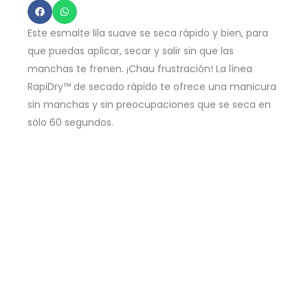
Bright
Back
Este esmalte lila suave se seca rápido y bien, para
At
que puedas aplicar, secar y salir sin que las
It
manchas te frenen. ¡Chau frustración! La línea
-
RapiDry™ de secado rápido te ofrece una manicura
9ml
sin manchas y sin preocupaciones que se seca en
cantidad
sólo 60 segundos.