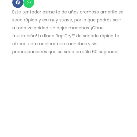
-
Proceed
Este tentador esmalte de uñas cremoso amarillo se
With
seca rápido y es muy suave, por lo que podrás salir
(no)
a toda velocidad sin dejar manchas. ¡Chau
frustración! La línea RapiDry™ de secado rápido te
Caution
ofrece una manicura sin manchas y sin
-
preocupaciones que se seca en sólo 60 segundos.
9ml
cantidad