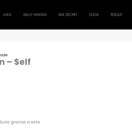
JUKA
SALLY HANSEN
MIA SECRET
DUGA
RISQUE
 Made
n – $elf
luvia gracias a este