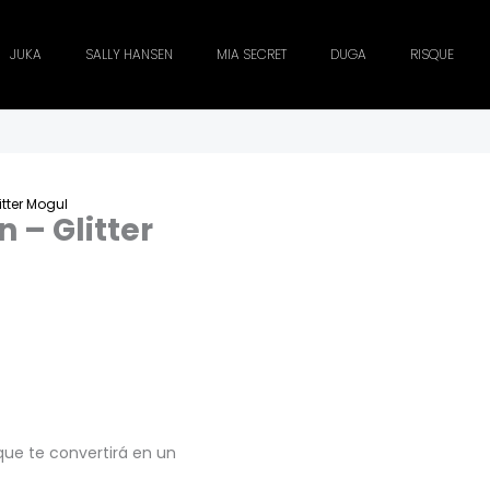
JUKA
SALLY HANSEN
MIA SECRET
DUGA
RISQUE
itter Mogul
 – Glitter
que te convertirá en un