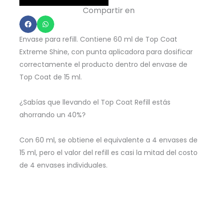
Coat
Compartir en
-
60ml
Envase para refill. Contiene 60 ml de Top Coat
Gel
Extreme Shine, con punta aplicadora para dosificar
Color
correctamente el producto dentro del envase de
-
Top Coat de 15 ml.
GELREF-
002
¿Sabías que llevando el Top Coat Refill estás
cantidad
ahorrando un 40%?
Con 60 ml, se obtiene el equivalente a 4 envases de
15 ml, pero el valor del refill es casi la mitad del costo
de 4 envases individuales.