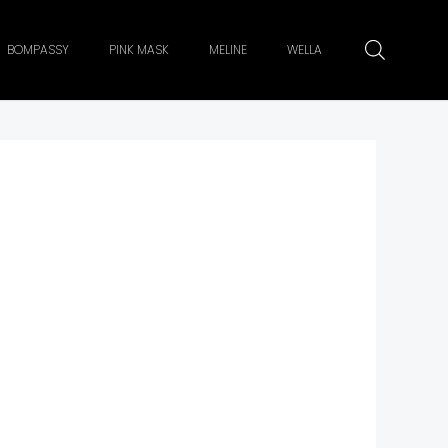
BOMPASSY
PINK MASK
MELINE
WELLA