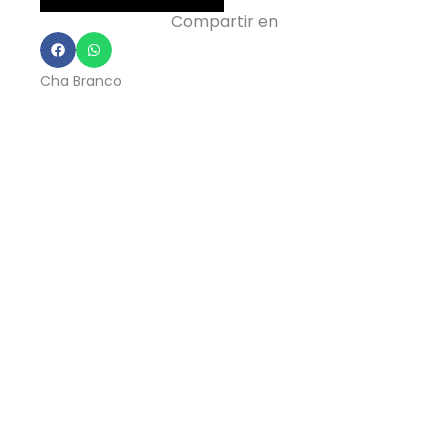
Cabina
Compartir en
-
Cha
Cha Branco
Branco
cantidad