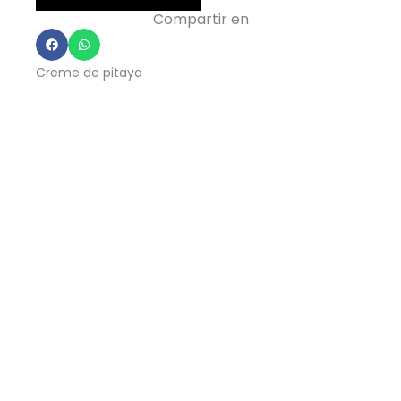
Cabina
Compartir en
-
Creme
Creme de pitaya
de
pitaya
cantidad