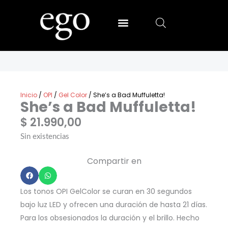
Ir
al
contenido
SALLY HANSEN
MIA SECRET
Inicio
/
OPI
/
Gel Color
/ She’s a Bad Muffuletta!
She’s a Bad Muffuletta!
$
21.990,00
Sin existencias
Compartir en
Los tonos OPI GelColor se curan en 30 segundos
bajo luz LED y ofrecen una duración de hasta 21 días.
Para los obsesionados la duración y el brillo. Hecho